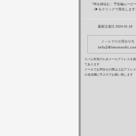
『時を鋳込む：予告編ムービ
（▶をクリックで再生します
最新注湯日
2024-01-18
スパム対策のため
メールアドレスを画
てあります
メールでお問合せの際は上記アドレス
ル送信欄に手入力でお願い致します