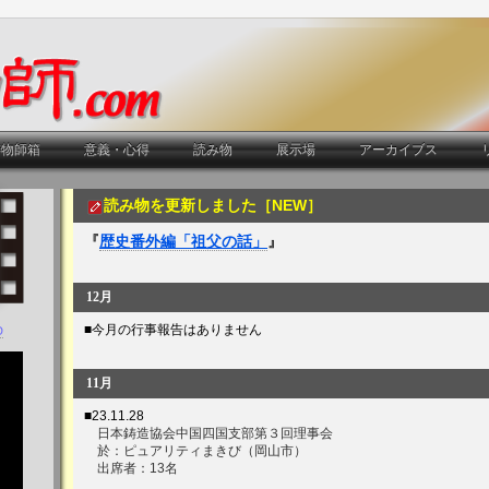
鋳物師箱
意義・心得
読み物
展示場
アーカイブス
読み物を更新しました［NEW］
『
歴史番外編「祖父の話」
』
12月
■今月の行事報告はありません
D
11月
■23.11.28
日本鋳造協会中国四国支部第３回理事会
於：ピュアリティまきび（岡山市）
出席者：13名