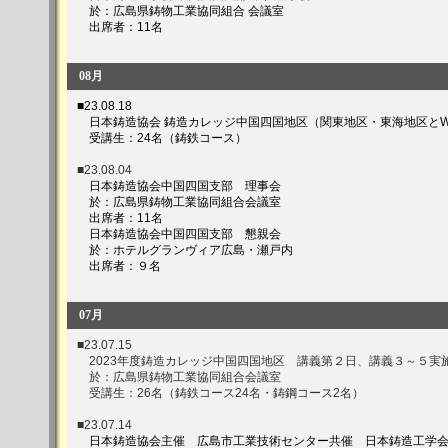
於：広島県鋳物工業協同組合 会議室
出席者：11名
08月
■23.08.18
日本鋳造協会 鋳造カレッジ中国四国地区（関東地区・東海地区とW
受講生：24名（鋳鉄コース）
■23.08.04
日本鋳造協会中国四国支部 理事会
於：広島県鋳物工業協同組合会議室
出席者：11名
日本鋳造協会中国四国支部 懇親会
於：ホテルグランヴィア広島・瀬戸内
出席者：９名
07月
■23.07.15
2023年度鋳造カレッジ中国四国地区 講義第２日、講義３～５実
於：広島県鋳物工業協同組合会議室
受講生：26名（鋳鉄コース24名・鋳鋼コース2名）
■23.07.14
日本鋳造協会主催 広島市工業技術センター共催 日本鋳造工学