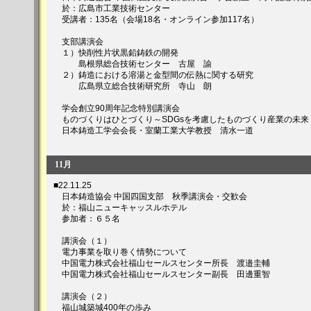
於：広島市工業技術センター
受講者：135名（会場18名・オンライン参加117名）
支部講演会
１）快削性片状黒鉛鋳鉄の開発
島根県総合技術センター 古屋 諭
２）鋳造における溶湯と金型間の伝熱に関する研究
広島県立総合技術研究所 寺山 朗
学会創立90周年記念特別講演会
ものづくりはひとづくり～SDGsを考慮したものづくり産業の未来
日本鋳造工学会会長・室蘭工業大学教授 清水一道
11月
■22.11.25
日本鋳造協会 中国四国支部 秋季講演会・交歓会
於：福山ニューキャッスルホテル
参加者：６５名
講演会
（１）
電力事業を取り巻く情勢について
中国電力株式会社福山セールスセンター所長 渡邉圭輔
中国電力株式会社福山セールスセンター副長 田邊重智
講演会（２）
福山城築城400年の歩み