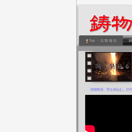
Top ・ 活 動 報 告
鋳物映画「時を鋳込む」DV