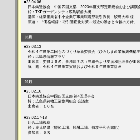
■23.04.06
日本鋳造協会 中国四国支部 2023年度支部定期総会および講演
於：TKPガーデンシティ広島駅前大橋
講師：経済産業省中小企業庁事業環境部取引課長 鮫島大幸 様
演題： 「価格転嫁・取引適正化対策～最近の動きと今後の方針」
03月
■23.03.13
令和４年度第二回ものづくり革新委員会（ひろしま産業振興機構
於：広島県情報プラザ
出席者：委員１６名、事務局７名
（当組合より友廣和照理事が出
議 題：令和４年度事業実績および令和５年度事業計画
02月
■23.02.16
日本鋳造協会中国四国支部 第4回理事会
於：広島県鋳物工業協同組合 会議室
出席者：１０名
■23.02.17-18
組合工場視察
於：鹿児島県（鰹節工場、焼酎工場、特攻平和会館他）
参加者：６名