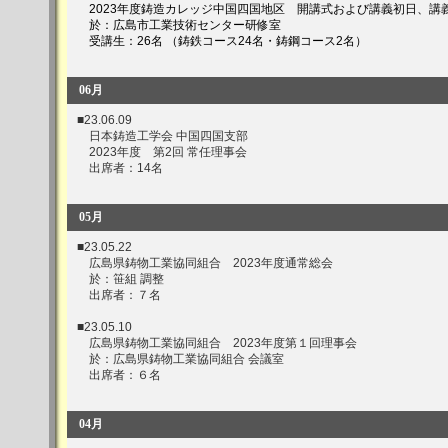
2023年度鋳造カレッジ中国四国地区 開講式および講義初日、講義
於：広島市工業技術センター研修室
受講生：26名 （鋳鉄コース24名・鋳鋼コース2名）
06月
■23.06.09
日本鋳造工学会 中国四国支部
2023年度 第2回 常任理事会
出席者：14名
05月
■23.05.22
広島県鋳物工業協同組合 2023年度通常総会
於：笹組 調整
出席者：７名
■23.05.10
広島県鋳物工業協同組合 2023年度第１回理事会
於：広島県鋳物工業協同組合 会議室
出席者：６名
04月