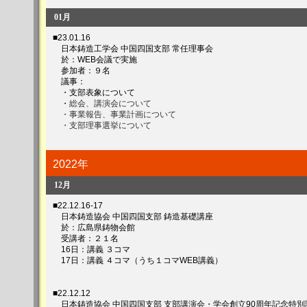
01月
■23.01.16
日本鋳造工学会 中国四国支部 常任理事会
於：WEB会議で実施
参加者：９名
議事：
・支部表象について
・
総会、講演会について
・事業報告、事業計画について
・支部理事選挙について
2022年
12月
■22.12.16-17
日本鋳造協会 中国四国支部 鋳造基礎講座
於：広島県鋳物会館
受講者：２１名
16日：講義 ３コマ
17日：講義 ４コマ（うち１コマWEB講義）
■22.12.12
日本鋳造協会 中国四国支部 支部講演会・学会創立90周年記念特別