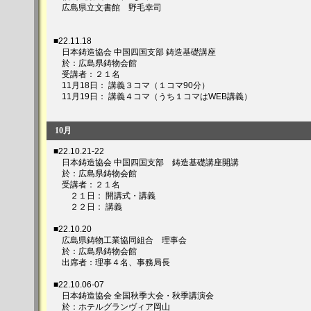
広島県立文書館 野毛幸司
■22.11.18
日本鋳造協会 中国四国支部 鋳造基礎講座
於：広島県鋳物会館
受講者：２１名
11月18日： 講義３コマ（１コマ90分）
11月19日： 講義４コマ（うち１コマはWEB講義）
10月
■22.10.21-22
日本鋳造協会 中国四国支部 鋳造基礎講座開講
於：広島県鋳物会館
受講者：２１名
２１日： 開講式・講義
２２日： 講義
■22.10.20
広島県鋳物工業協同組合 理事会
於：広島県鋳物会館
出席者：理事４名、事務局長
■22.10.06-07
日本鋳造協会 全国秋季大会・秋季講演会
於：ホテルグランヴィア岡山