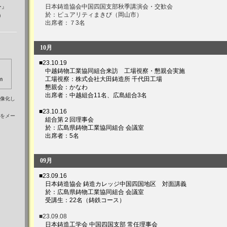
日本鋳造協会中国四国支部秋季講演会・交歓会
ー』
於：ピュアリティまきび（岡山市）
）
出席者：７3名
10月
■23.10.19
中越鋳物工業協同組合来訪 工場視察・懇親会実施
工場視察：株式会社大田鋳造所 千代田工場
懇親会：かなわ
出席者：中越組合11名、広島組合3名
像化し
■23.10.16
を
メー
組合第２回理事会
於：広島県鋳物工業協同組合 会議室
出席者：5名
09月
■23.09.16
日本鋳造協会 鋳造カレッジ中国四国地区 対面講義
於：広島県鋳物工業協同組合 会議室
受講生：22名（鋳鉄コース）
■23.09.08
日本鋳造工学会 中国四国支部 常任理事会